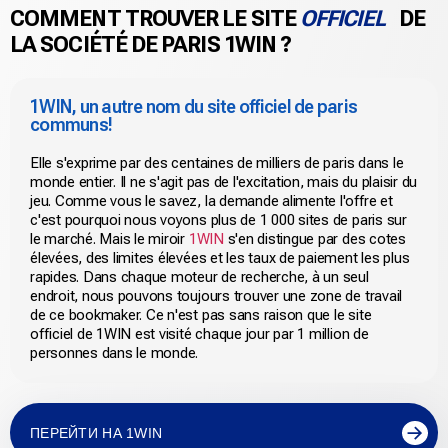
COMMENT TROUVER LE SITE
OFFICIEL
DE
LA SOCIÉTÉ DE PARIS 1WIN ?
1WIN, un autre nom du site officiel de paris
communs!
Elle s'exprime par des centaines de milliers de paris dans le
monde entier. Il ne s'agit pas de l'excitation, mais du plaisir du
jeu. Comme vous le savez, la demande alimente l'offre et
c'est pourquoi nous voyons plus de 1 000 sites de paris sur
le marché. Mais le miroir
1WIN
s'en distingue par des cotes
élevées, des limites élevées et les taux de paiement les plus
rapides. Dans chaque moteur de recherche, à un seul
endroit, nous pouvons toujours trouver une zone de travail
de ce bookmaker. Ce n'est pas sans raison que le site
officiel de 1WIN est visité chaque jour par 1 million de
personnes dans le monde.
ПЕРЕЙТИ НА 1WIN