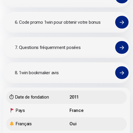
6. Code promo 1win pour obtenir votre bonus
7. Questions fréquemment posées
8. 1win bookmaker avis
⏱ Date de fondation
2011
Pays
France
Français
Oui