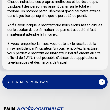
Chaque individu a ses propres méthodes et les développe.
La plupart des personnes aiment parier sur le total en
football. Un nombre particulièrement grand peut être attrapé
dans le jeu (ce qui signifie que le jeu est à ce point).
Après avoir indiqué le montant que nous allons miser, cliquez
sur le bouton de confirmation. Le pari est accepté, il faut
maintenant attendre la fin du jeu.
Si vous remportez la mise, vous obtenez le résultat de la
mise multiplié par l'indicateur. Si vous remportez la victoire,
vous perdez le montant de l'indicateur. Parallèlement au site
officiel de 1WIN, il est possible d'utiliser des appplications
téléphoniques et des miroirs de travail.
ALLER AU MIROIR 1WIN
1WIN
ACCÈS CONTINU ET