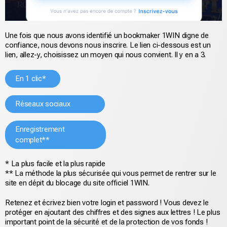
Une fois que nous avons identifié un bookmaker 1WIN digne de
confiance, nous devons nous inscrire. Le lien ci-dessous est un
lien, allez-y, choisissez un moyen qui nous convient. Il y en a 3.
En 1 clic*
Réseaux sociaux
Enregistrement
complet**
* La plus facile et la plus rapide
** La méthode la plus sécurisée qui vous permet de rentrer sur le
site en dépit du blocage du site officiel 1WIN.
Retenez et écrivez bien votre login et password ! Vous devez le
protéger en ajoutant des chiffres et des signes aux lettres ! Le plus
important point de la sécurité et de la protection de vos fonds !