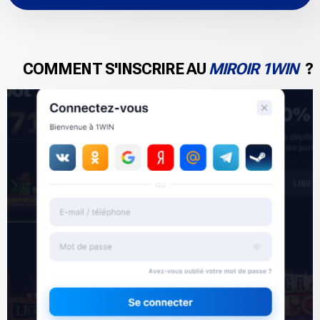
COMMENT S'INSCRIRE AU
MIROIR 1WIN
?