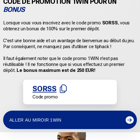
CODE DE PROMOTION 1WIN POUR UN
BONUS
Lorsque vous vous inscrivez avec le code promo
SORSS
, vous
obtenez un bonus de 100% sur le premier dépôt.
C'est une bonne aide et un avantage de bienvenue au début du jeu.
Par conséquent, ne manquez pas d'utiliser ce tiphack !
Il faut également noter que le code promo 1WIN n'est pas
réutilisable ! Il ne fonctionne que si vous effectuez un premier
dépôt.
Le bonus maximum est de 250 EUR!
SORSS
Сode promo
ALLER AU MIROIR 1WIN