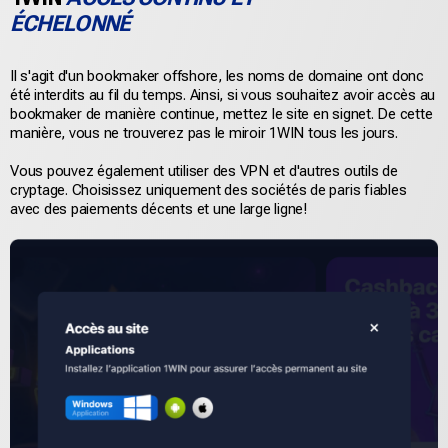
ÉCHELONNÉ
Il s'agit d'un bookmaker offshore, les noms de domaine ont donc
été interdits au fil du temps. Ainsi, si vous souhaitez avoir accès au
bookmaker de manière continue, mettez le site en signet. De cette
manière, vous ne trouverez pas le miroir 1WIN tous les jours.
Vous pouvez également utiliser des VPN et d'autres outils de
cryptage. Choisissez uniquement des sociétés de paris fiables
avec des paiements décents et une large ligne!