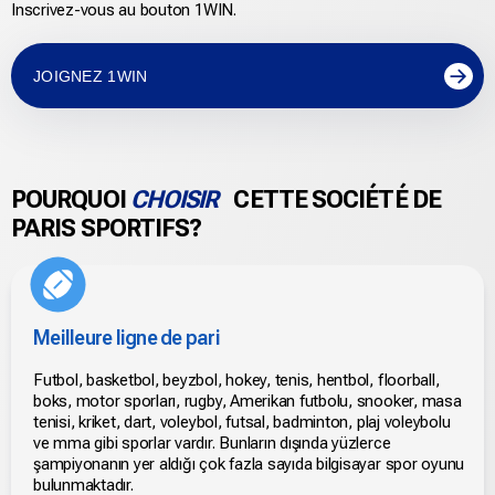
Inscrivez-vous au bouton 1WIN.
JOIGNEZ 1WIN
POURQUOI
CHOISIR
CETTE SOCIÉTÉ DE
PARIS SPORTIFS?
Meilleure ligne de pari
Futbol, basketbol, beyzbol, hokey, tenis, hentbol, floorball,
boks, motor sporları, rugby, Amerikan futbolu, snooker, masa
tenisi, kriket, dart, voleybol, futsal, badminton, plaj voleybolu
ve mma gibi sporlar vardır. Bunların dışında yüzlerce
şampiyonanın yer aldığı çok fazla sayıda bilgisayar spor oyunu
bulunmaktadır.