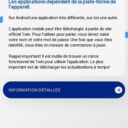
Les applications dépendent de la plate-forme de
l'appareil.
Sur Android une application très différente, sur ios une autre.
L’application mobile peut être téléchargée à partie du site
officiel 1win. Pour l’utiliser pour parier, vous devez saisir
votre nom et votre mot de passe. Une fois que vous êtes
identifié, vous êtes en mesure de commencer à jouer.
Rappel important! Il est inutile de trouver un miroir
fonctionnel de 1win pour utiliser l’application. Le plus
important est de télécharger les actualisations à temps!
INFORMATION DÉTAILLÉE