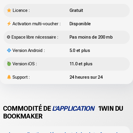
Licence :
Gratuit
Activation multi-voucher :
Disponible
⚙ Espace libre nécessaire :
Pas moins de 200 mb
Version Android :
5.0 et plus
Version iOS :
11.0 et plus
Support :
24 heures sur 24
COMMODITÉ DE
L'APPLICATION
1WIN DU
BOOKMAKER