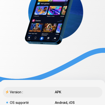
Version :
APK
OS supporté
Android, iOS