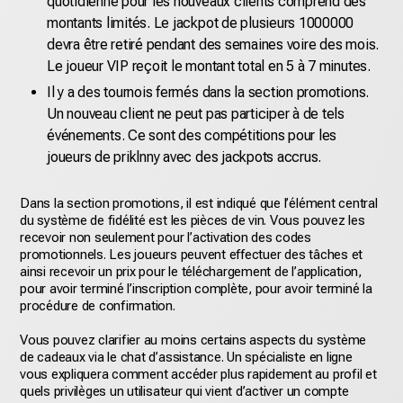
quotidienne pour les nouveaux clients comprend des
montants limités. Le jackpot de plusieurs 1000000
devra être retiré pendant des semaines voire des mois.
Le joueur VIP reçoit le montant total en 5 à 7 minutes.
Il y a des tournois fermés dans la section promotions.
Un nouveau client ne peut pas participer à de tels
événements. Ce sont des compétitions pour les
joueurs de priklnny avec des jackpots accrus.
Dans la section promotions, il est indiqué que l’élément central
du système de fidélité est les pièces de vin. Vous pouvez les
recevoir non seulement pour l’activation des codes
promotionnels. Les joueurs peuvent effectuer des tâches et
ainsi recevoir un prix pour le téléchargement de l’application,
pour avoir terminé l’inscription complète, pour avoir terminé la
procédure de confirmation.
Vous pouvez clarifier au moins certains aspects du système
de cadeaux via le chat d’assistance. Un spécialiste en ligne
vous expliquera comment accéder plus rapidement au profil et
quels privilèges un utilisateur qui vient d’activer un compte