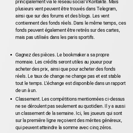
principalement via le réseau social VKontakte. Mais
plusieurs vent peuvent être trouvés dans Telegram,
ainsi que sur des forums et des blogs. Les vent
contiennent des fonds réels. Dans le même temps, ces
fonds peuvent également être retirés sur des cartes,
mais pas utilisés dans les paris sportifs.
Gagnez des pièces. Le bookmaker a sa propre
monnaie. Les crédits seront utiles au joueur pour
acheter des prix, ainsi que pour acheter des fonds
réels. Le taux de change ne change pas et est stable
tout le temps. L’échange est disponible dans un rapport
de un à un.
Classement. Les compétitions mentionnées ci-dessus
ne se déroulent pas seulement au quotidien. Il y a aussi
un classement de la semaine. Ici, les joueurs qui sont
sur la première ligne reçoivent des mérites généreux,
qui peuvent atteindre la somme avec cinq zéros.