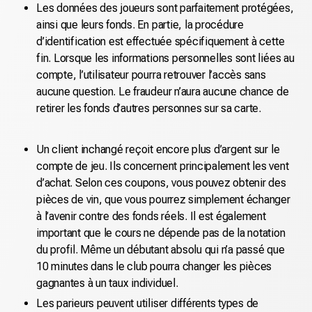
Les données des joueurs sont parfaitement protégées,
ainsi que leurs fonds. En partie, la procédure
d’identification est effectuée spécifiquement à cette
fin. Lorsque les informations personnelles sont liées au
compte, l’utilisateur pourra retrouver l’accès sans
aucune question. Le fraudeur n’aura aucune chance de
retirer les fonds d’autres personnes sur sa carte.
Un client inchangé reçoit encore plus d’argent sur le
compte de jeu. Ils concernent principalement les vent
d’achat. Selon ces coupons, vous pouvez obtenir des
pièces de vin, que vous pourrez simplement échanger
à l’avenir contre des fonds réels. Il est également
important que le cours ne dépende pas de la notation
du profil. Même un débutant absolu qui n’a passé que
10 minutes dans le club pourra changer les pièces
gagnantes à un taux individuel.
Les parieurs peuvent utiliser différents types de