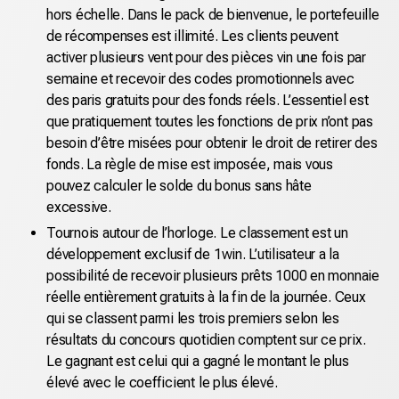
hors échelle. Dans le pack de bienvenue, le portefeuille
de récompenses est illimité. Les clients peuvent
activer plusieurs vent pour des pièces vin une fois par
semaine et recevoir des codes promotionnels avec
des paris gratuits pour des fonds réels. L’essentiel est
que pratiquement toutes les fonctions de prix n’ont pas
besoin d’être misées pour obtenir le droit de retirer des
fonds. La règle de mise est imposée, mais vous
pouvez calculer le solde du bonus sans hâte
excessive.
Tournois autour de l’horloge. Le classement est un
développement exclusif de 1win. L’utilisateur a la
possibilité de recevoir plusieurs prêts 1000 en monnaie
réelle entièrement gratuits à la fin de la journée. Ceux
qui se classent parmi les trois premiers selon les
résultats du concours quotidien comptent sur ce prix.
Le gagnant est celui qui a gagné le montant le plus
élevé avec le coefficient le plus élevé.