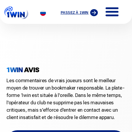
PASSEZ À 1WIN
1WIN
AVIS
Les commentaires de vrais joueurs sont le meilleur
moyen de trouver un bookmaker responsable. La plate-
forme 1win est située à l'oreille. Dans le même temps,
l'opérateur du club ne supprime pas les mauvaises
critiques, mais s'efforce d'entrer en contact avec un
client insatisfait et de résoudre le dilemme apparu.