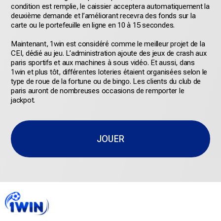
condition est remplie, le caissier acceptera automatiquement la
deuxième demande et l’améliorant recevra des fonds sur la
carte ou le portefeuille en ligne en 10 à 15 secondes.
Maintenant, 1win est considéré comme le meilleur projet de la
CEI, dédié au jeu. L’administration ajoute des jeux de crash aux
paris sportifs et aux machines à sous vidéo. Et aussi, dans
1win et plus tôt, différentes loteries étaient organisées selon le
type de roue de la fortune ou de bingo. Les clients du club de
paris auront de nombreuses occasions de remporter le
jackpot.
JOUER