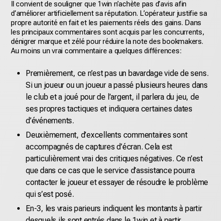
Il convient de souligner que 1win n’achète pas d’avis afin
d’améliorer artificiellement sa réputation. L’opérateur justifie sa
propre autorité en fait et les paiements réels des gains. Dans
les principaux commentaires sont acquis par les concurrents,
dénigrer marque et zélé pour réduire la note des bookmakers.
Au moins un vrai commentaire a quelques différences:
Premièrement, ce n’est pas un bavardage vide de sens.
Si un joueur ou un joueur a passé plusieurs heures dans
le club et a joué pour de l’argent, il parlera du jeu, de
ses propres tactiques et indiquera certaines dates
d’événements.
Deuxièmement, d’excellents commentaires sont
accompagnés de captures d’écran. Cela est
particulièrement vrai des critiques négatives. Ce n’est
que dans ce cas que le service d’assistance pourra
contacter le joueur et essayer de résoudre le problème
qui s’est posé.
En-3, les vrais parieurs indiquent les montants à partir
desquels ils sont entrés dans le 1win et à partir