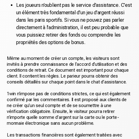
Les joueurs n’oublient pas le service d’assistance. C’est
un élément très fondamental d’un jeu d’argent réussi
dans les paris sportifs. Si vous ne pouvez pas parler
directement à l’administration, il est peu probable que
vous puissiez retirer des fonds ou comprendre les
propriétés des options de bonus.
Même au moment de créer un compte, les visiteurs sont
invités à prendre connaissance de l’accord d’utilisation et des
conditions de retrait. Ce document est important pour chaque
client. Il contient les règles. Le parieur pourra obtenir des
conseils détaillés sur chaque point dans le chat d’assistance.
1win n’impose pas de conditions strictes, ce qui est également
confirmé par les commentaires. Il est proposé aux clients de
ne créer qu’un seul compte et de se soumettre à une
vérification obligatoire. Ensuite, le visiteur pourra retirer
n’importe quelle somme d’argent sur la carte ou le porte-
monnaie électronique sans aucun problème.
Les transactions financières sont également traitées avec