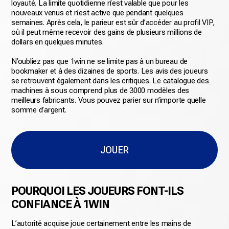
loyauté. La limite quotidienne n’est valable que pour les
nouveaux venus et n’est active que pendant quelques
semaines. Après cela, le parieur est sûr d’accéder au profil VIP,
où il peut même recevoir des gains de plusieurs millions de
dollars en quelques minutes.
N’oubliez pas que 1win ne se limite pas à un bureau de
bookmaker et à des dizaines de sports. Les avis des joueurs
se retrouvent également dans les critiques. Le catalogue des
machines à sous comprend plus de 3000 modèles des
meilleurs fabricants. Vous pouvez parier sur n’importe quelle
somme d’argent.
JOUER
POURQUOI LES JOUEURS FONT-ILS
CONFIANCE À 1WIN
L’autorité acquise joue certainement entre les mains de